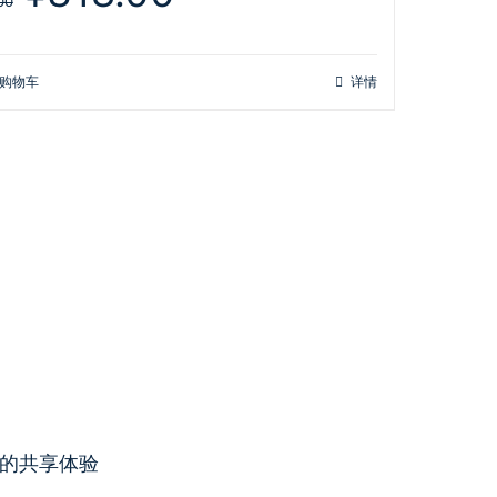
价
前
00
为：
价
¥398.00。
格
为：
购物车
详情
¥318.00。
拟机的共享体验
W
202