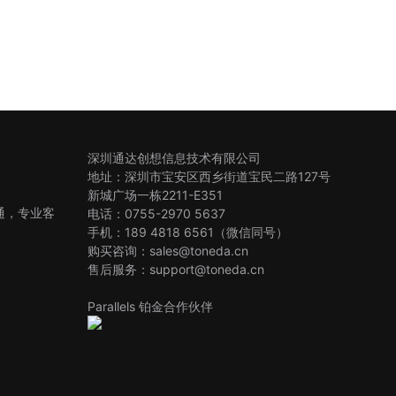
深圳通达创想信息技术有限公司
地址：深圳市宝安区西乡街道宝民二路127号
新城广场一栋2211-E351
沟通，专业客
电话：0755-2970 5637
手机：189 4818 6561（微信同号）
购买咨询：sales@toneda.cn
售后服务：support@toneda.cn
Parallels 铂金合作伙伴