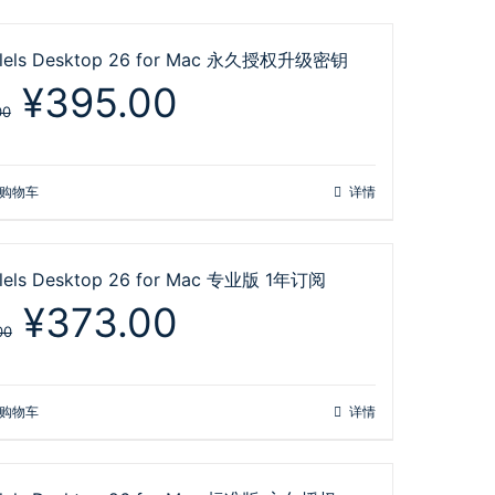
llels Desktop 26 for Mac 永久授权升级密钥
原
当
¥
395.00
价
前
00
为：
价
¥748.00。
格
为：
购物车
详情
¥395.00。
llels Desktop 26 for Mac 专业版 1年订阅
原
当
¥
373.00
价
前
00
为：
价
¥678.00。
格
为：
购物车
详情
¥373.00。