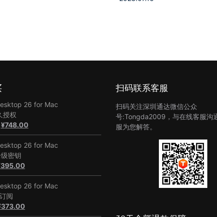
买
扫码联系客服
Desktop 26 for Mac
扫码关注深圳通达微信公众
久授权
号:Tongda2009，与在线客服
原
当
¥
748.00
服为您解答。
价
前
为：
价
Desktop 26 for Mac
¥1,128.00。
格
升级密钥
原
当
为：
¥
395.00
价
前
¥748.00。
为：
价
Desktop 26 for Mac
¥748.00。
格
年订阅
原
为：
当
¥
373.00
价
¥395.00。
前