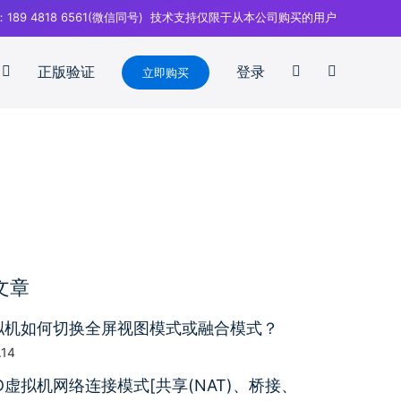
：189 4818 6561(微信同号) 技术支持仅限于从本公司购买的用户
正版验证
登录
立即购买
文章
拟机如何切换全屏视图模式或融合模式？
.14
D虚拟机网络连接模式[共享(NAT)、桥接、