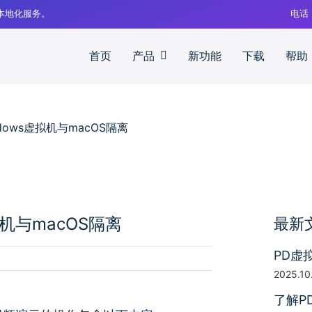
中文本地化服务。
电话
首页
产品
新功能
下载
帮助
dows虚拟机与macOS隔离
拟机与macOS隔离
最新
PD虚
2025.10
了解P