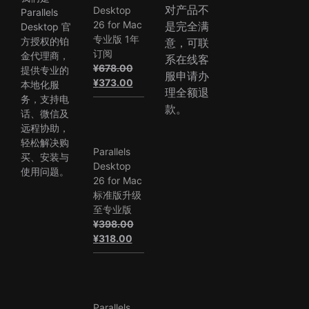
对产品不
Desktop
Parallels
26 for Mac
是完全满
Desktop 官
专业版 1年
方授权的铂
意，可联
订阅
金代理商，
系在线客
¥
678.00
提供专业的
服申请办
原
当
¥
373.00
本地化服
理全额退
价
前
务，支持电
款。
为：
价
话、微信及
¥678.00。
格
远程协助，
为：
轻松解决购
Parallels
¥373.00。
买、安装与
Desktop
使用问题。
26 for Mac
标准版升级
至专业版
¥
398.00
原
当
¥
318.00
价
前
为：
价
¥398.00。
格
为：
Parallels