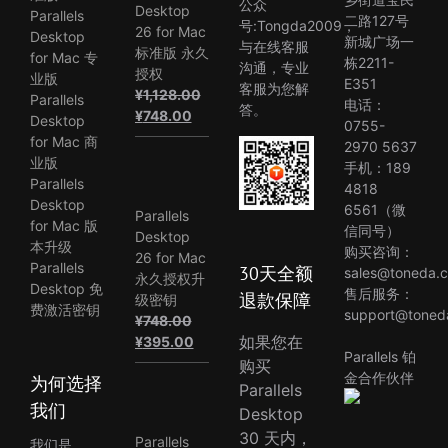
公众
Desktop
Parallels
二路127号
号:Tongda2009，
26 for Mac
Desktop
新城广场一
与在线客服
标准版 永久
for Mac 专
栋2211-
沟通，专业
授权
业版
E351
客服为您解
¥
1,128.00
Parallels
电话：
答。
原
当
¥
748.00
Desktop
0755-
价
前
for Mac 商
2970 5637
为：
价
业版
手机：189
¥1,128.00。
格
Parallels
4818
为：
Desktop
6561（微
Parallels
¥748.00。
for Mac 版
信同号）
Desktop
本升级
购买咨询：
26 for Mac
Parallels
30天全额
sales@toneda.
永久授权升
Desktop 免
售后服务：
退款保障
级密钥
费激活密钥
support@toned
¥
748.00
原
当
如果您在
¥
395.00
Parallels 铂
价
前
购买
金合作伙伴
为何选择
为：
价
Parallels
¥748.00。
格
我们
Desktop
为：
30 天内，
Parallels
我们是
¥395.00。