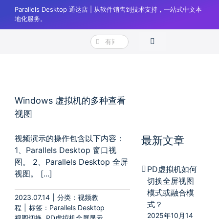
跳
Parallels Desktop 通达店 | 从软件销售到技术支持，一站式中文本
过
地化服务。
内
搜
容
Toggle
Parallels Desktop 通达店
标签:
PD虚拟机全屏显示
索：
Navigation
产品
下载
Windows 虚拟机的多种查看
购买
视图
帮助
视频演示的操作包含以下内容：
最新文章
1、Parallels Desktop 窗口视
正版验证
图。 2、Parallels Desktop 全屏
PD虚拟机如何
视图。 [...]
登录
切换全屏视图
模式或融合模
购物车
2023.07.14
|
分类：
视频教
式？
程
|
标签：
Parallels Desktop
2025年10月14
视图切换
,
PD虚拟机全屏显示
,