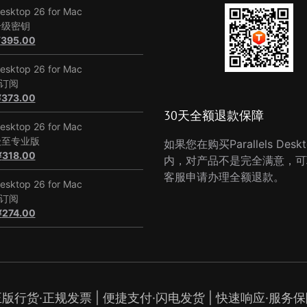
Desktop 26 for Mac
升级密钥
原
当
¥
395.00
价
前
为：
价
Desktop 26 for Mac
¥748.00。
格
年订阅
原
为：
当
¥
373.00
价
¥395.00。
前
30天全额退款保障
为：
价
Desktop 26 for Mac
¥678.00。
格
级至专业版
如果您在购买Parallels Deskt
原
为：
当
¥
318.00
内，对产品不是完全满意，可
价
¥373.00。
前
客服申请办理全额退款。
为：
价
Desktop 26 for Mac
¥398.00。
格
年订阅
原
为：
当
¥
274.00
价
¥318.00。
前
为：
价
¥498.00。
格
为：
¥274.00。
正版行货·正规发票
|
便捷支付·闪电发货
|
快速响应·服务保