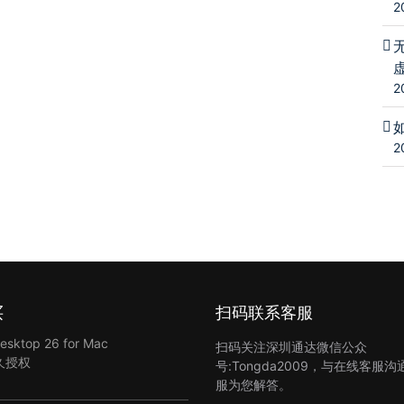
2
2
2
买
扫码联系客服
Desktop 26 for Mac
扫码关注深圳通达微信公众
久授权
号:Tongda2009，与在线客服
服为您解答。