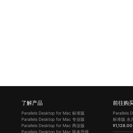
了解产品
前往购
Parallels Desktop for Mac 标准版
Parallels 
Parallels Desktop for Mac 专业版
标准版 永
Parallels Desktop for Mac 商业版
¥
1,128.00
Parallels Desktop for Mac 版本升级