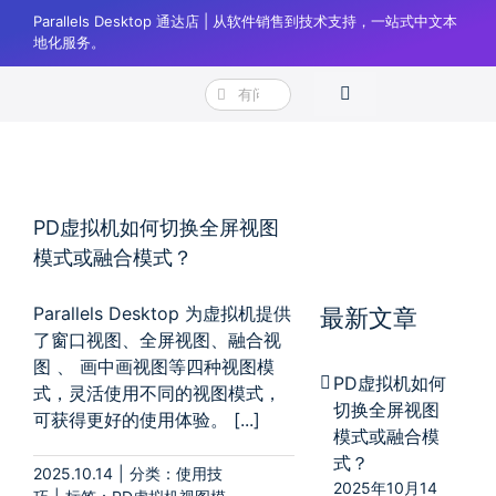
跳
Parallels Desktop 通达店 | 从软件销售到技术支持，一站式中文本
过
地化服务。
内
搜
容
Toggle
Parallels Desktop 通达店
标签:
虚拟机融合视图
索：
Navigation
产品
下载
PD虚拟机如何切换全屏视图
购买
模式或融合模式？
帮助
Parallels Desktop 为虚拟机提供
最新文章
了窗口视图、全屏视图、融合视
正版验证
图 、 画中画视图等四种视图模
PD虚拟机如何
式，灵活使用不同的视图模式，
登录
切换全屏视图
可获得更好的使用体验。 [...]
模式或融合模
购物车
式？
2025.10.14
|
分类：
使用技
2025年10月14