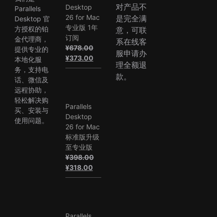
对产品不
Desktop
Parallels
26 for Mac
是完全满
Desktop 官
专业版 1年
方授权的铂
意，可联
订阅
金代理商，
系在线客
¥
678.00
提供专业的
服申请办
原
当
¥
373.00
本地化服
理全额退
价
前
务，支持电
款。
为：
价
话、微信及
¥678.00。
格
远程协助，
为：
轻松解决购
Parallels
¥373.00。
买、安装与
Desktop
使用问题。
26 for Mac
标准版升级
至专业版
¥
398.00
原
当
¥
318.00
价
前
为：
价
¥398.00。
格
为：
Parallels