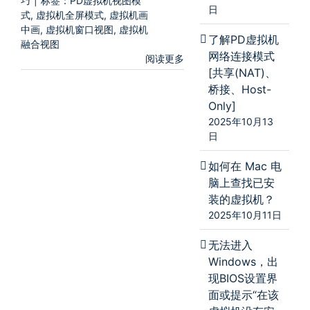
巧
|
标签：
PD虚拟机视图模
日
式
,
虚拟机全屏模式
,
虚拟机画
中画
,
虚拟机窗口视图
,
虚拟机
了解PD虚拟机
融合视图
网络连接模式
阅读更多
[共享(NAT)、
桥接、Host-
Only]
2025年10月13
日
如何在 Mac 电
脑上查找已安
装的虚拟机？
2025年10月11日
无法进入
Windows，出
现BIOS设置界
面或提示“在该