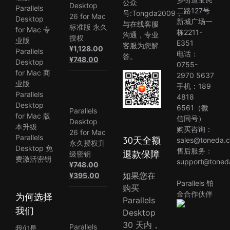
公众
Desktop
Parallels
二路127号
号:Tongda2009，
26 for Mac
Desktop
新城广场一
与在线客服
标准版 永久
for Mac 专
栋2211-
沟通，专业
授权
业版
E351
客服为您解
¥
1,128.00
Parallels
电话：
答。
原
当
¥
748.00
Desktop
0755-
价
前
for Mac 商
2970 5637
为：
价
业版
手机：189
¥1,128.00。
格
Parallels
4818
为：
Desktop
6561（微
Parallels
¥748.00。
for Mac 版
信同号）
Desktop
本升级
购买咨询：
26 for Mac
Parallels
30天全额
sales@toneda.
永久授权升
Desktop 免
售后服务：
退款保障
级密钥
费激活密钥
support@toned
¥
748.00
原
当
如果您在
¥
395.00
Parallels 铂
价
前
购买
金合作伙伴
为何选择
为：
价
Parallels
¥748.00。
格
我们
Desktop
为：
30 天内，
Parallels
我们是
¥395.00。