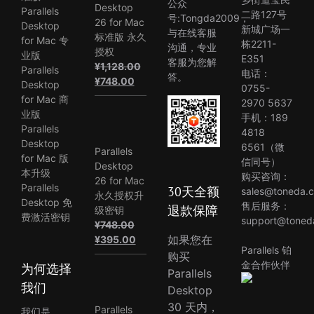
公众
Desktop
Parallels
二路127号
号:Tongda2009，
26 for Mac
Desktop
新城广场一
与在线客服
标准版 永久
for Mac 专
栋2211-
沟通，专业
授权
业版
E351
客服为您解
¥
1,128.00
Parallels
电话：
答。
原
当
¥
748.00
Desktop
0755-
价
前
for Mac 商
2970 5637
为：
价
业版
手机：189
¥1,128.00。
格
Parallels
4818
为：
Desktop
6561（微
Parallels
¥748.00。
for Mac 版
信同号）
Desktop
本升级
购买咨询：
26 for Mac
Parallels
30天全额
sales@toneda.
永久授权升
Desktop 免
售后服务：
退款保障
级密钥
费激活密钥
support@toned
¥
748.00
原
当
如果您在
¥
395.00
Parallels 铂
价
前
购买
金合作伙伴
为何选择
为：
价
Parallels
¥748.00。
格
我们
Desktop
为：
30 天内，
Parallels
我们是
¥395.00。