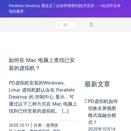
跳
Parallels Desktop 通达店 | 从软件销售到技术支持，一站式中文本
过
地化服务。
内
搜
容
Toggle
Parallels Desktop 通达店
标签:
虚拟机安装路径
索：
Navigation
产品
下载
如何在 Mac 电脑上查找已安
购买
装的虚拟机？
帮助
PD虚拟机安装的Windows、
最新文章
Linux 虚拟机默认会在 Parallels
正版验证
Desktop 的 控制中心 显示，可
PD虚拟机如何
通过以下三种方式在 Mac 电脑上
登录
切换全屏视图
找到已经安装的虚拟机。 [...]
模式或融合模
购物车
式？
2025.10.11
|
分类：
使用技
2025年10月14