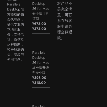
对产品不
Desktop
Parallels
26 for Mac
是完全满
Desktop 官
专业版 1年
方授权的铂
意，可联
订阅
金代理商，
系在线客
¥
678.00
提供专业的
服申请办
原
当
¥
373.00
本地化服
理全额退
价
前
务，支持电
款。
为：
价
话、微信及
¥678.00。
格
远程协助，
为：
轻松解决购
Parallels
¥373.00。
买、安装与
Desktop
使用问题。
26 for Mac
标准版升级
至专业版
¥
398.00
原
当
¥
318.00
价
前
为：
价
¥398.00。
格
为：
Parallels