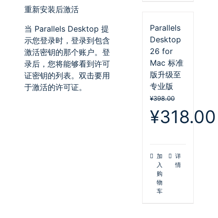
重新安装后激活
Parallels
当
Parallels Desktop
提
Desktop
示您登录时，登录到包含
26 for
激活密钥的那个账户。登
Mac 标准
录后，您将能够看到许可
版升级至
证密钥的列表。双击要用
专业版
于激活的许可证。
¥
398.00
原
¥
318.00
价
为：
¥398.00。
加
详
入
情
购
物
车