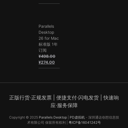
价
前
为：
价
¥398.00。
格
为：
Parallels
¥318.00。
Desktop
26 for Mac
标准版 1年
订阅
¥
498.00
原
当
¥
274.00
价
前
为：
价
¥498.00。
格
为：
¥274.00。
正版行货·正规发票
|
便捷支付·闪电发货
|
快速响
应·服务保障
Copyright © 2025
Parallels Desktop
|
PD虚拟机
- 深圳通达创想信息技
术有限公司 保留所有权利 |
粤ICP备16041242号