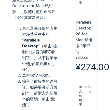
车
Desktop for Mac
试用
版，可以随时使用正式许
可证将其重新激活。
Parallels
Desktop
单击屏幕顶部的应用
26 for
程序菜单栏中的
Mac 标准
“
Parallels
版 1年订
Desktop
”（单击“控
阅
制中心”窗口即可看
到它）。从下拉菜单
¥
498.00
原
中选择“账户和许可
¥
274.00
价
证”。
为：
单击“输入密钥”。
¥498.00。
输入当前版本的许可
证。如果要激活升级
加
详
入
情
副本，请输入先前版
购
本的密钥。单击“激
物
活”。
车