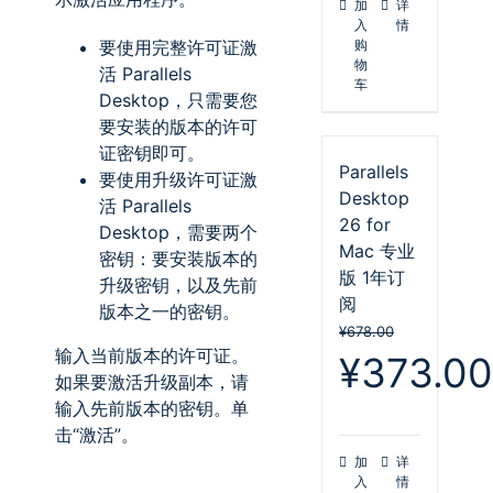
加
详
入
情
要使用完整许可证激
购
物
活
Parallels
车
Desktop
，只需要您
要安装的版本的许可
证密钥即可。
Parallels
要使用升级许可证激
Desktop
活
Parallels
26 for
Desktop
，需要两个
Mac 专业
密钥：要安装版本的
版 1年订
升级密钥，以及先前
阅
版本之一的密钥。
¥
678.00
输入当前版本的许可证。
原
¥
373.0
如果要激活升级副本，请
价
输入先前版本的密钥。单
为：
击“激活”。
¥678.00。
加
详
入
情