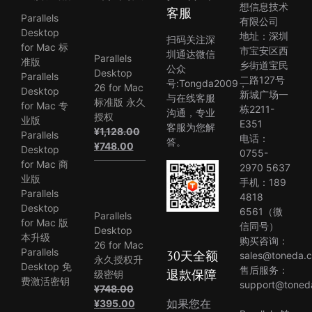
想信息技术
客服
Parallels
有限公司
Desktop
地址：深圳
扫码关注深
for Mac 标
市宝安区西
圳通达微信
Parallels
准版
乡街道宝民
公众
Desktop
Parallels
二路127号
号:Tongda2009，
26 for Mac
Desktop
新城广场一
与在线客服
标准版 永久
for Mac 专
栋2211-
沟通，专业
授权
业版
E351
客服为您解
¥
1,128.00
Parallels
电话：
答。
原
当
¥
748.00
Desktop
0755-
价
前
for Mac 商
2970 5637
为：
价
业版
手机：189
¥1,128.00。
格
Parallels
4818
为：
Desktop
6561（微
Parallels
¥748.00。
for Mac 版
信同号）
Desktop
本升级
购买咨询：
26 for Mac
Parallels
30天全额
sales@toneda.
永久授权升
Desktop 免
售后服务：
退款保障
级密钥
费激活密钥
support@toned
¥
748.00
原
当
如果您在
¥
395.00