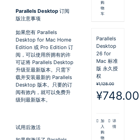
购
物
Parallels Desktop
订阅
车
版注意事项
如果您有
Parallels
Parallels
Desktop for Mac Home
Desktop
Edition
或
Pro Edition
订
26 for
阅，可以使用所拥有的许
Mac 标准
可证将
Parallels Desktop
版 永久授
升级至最新版本。只需
下
权
载
并安装最新的
Parallels
¥
1,128.00
Desktop
版本。只要的订
原
¥
748.00
阅有效内，就可以免费升
价
级到最新版本。
为：
¥1,128.00。
加
详
试用后激活
入
情
购
物
如果您激活了
Parallels