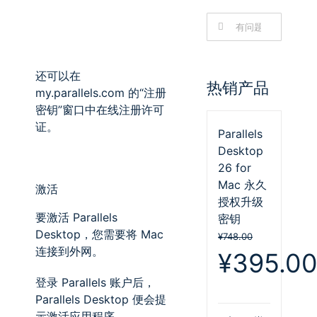
搜
索：
还可以在
热销产品
my.parallels.com
的“注册
密钥”窗口中在线注册许可
证。
Parallels
Desktop
26 for
Mac 永久
激活
授权升级
要激活
Parallels
密钥
Desktop
，您需要将
Mac
¥
748.00
连接到外网。
原
¥
395.0
价
登录
Parallels
账户后，
为：
Parallels Desktop
便会提
¥748.00。
示激活应用程序。