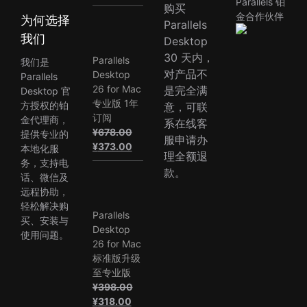
Parallels 铂
价
前
购买
金合作伙伴
为何选择
为：
价
Parallels
¥748.00。
格
我们
Desktop
为：
30 天内，
Parallels
我们是
¥395.00。
对产品不
Desktop
Parallels
26 for Mac
是完全满
Desktop 官
专业版 1年
方授权的铂
意，可联
订阅
金代理商，
系在线客
¥
678.00
提供专业的
服申请办
原
当
¥
373.00
本地化服
理全额退
价
前
务，支持电
款。
为：
价
话、微信及
¥678.00。
格
远程协助，
为：
轻松解决购
Parallels
¥373.00。
买、安装与
Desktop
使用问题。
26 for Mac
标准版升级
至专业版
¥
398.00
原
当
¥
318.00