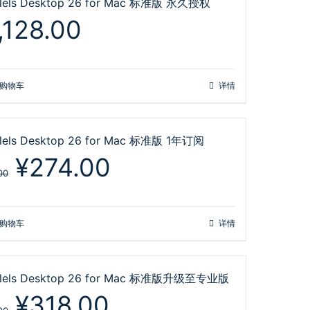
llels Desktop 26 for Mac 标准版 永久授权
,128.00
购物车
详情
llels Desktop 26 for Mac 标准版 1年订阅
原
当
¥
274.00
价
前
00
为：
价
¥498.00。
格
为：
购物车
详情
¥274.00。
llels Desktop 26 for Mac 标准版升级至专业版
原
当
¥
318.00