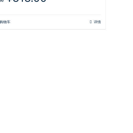
价
前
00
为：
价
¥398.00。
格
为：
购物车
详情
¥318.00。