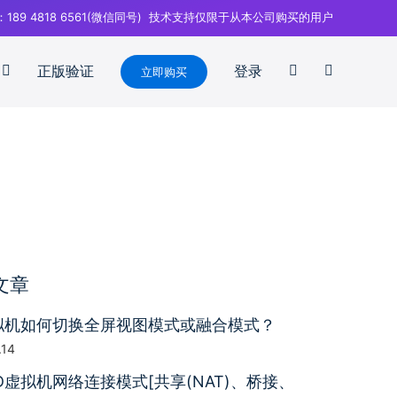
：189 4818 6561(微信同号) 技术支持仅限于从本公司购买的用户
正版验证
登录
立即购买
文章
拟机如何切换全屏视图模式或融合模式？
.14
D虚拟机网络连接模式[共享(NAT)、桥接、