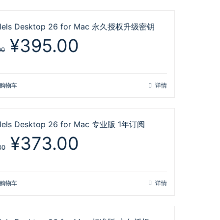
llels Desktop 26 for Mac 永久授权升级密钥
原
当
¥
395.00
价
前
00
为：
价
¥748.00。
格
为：
购物车
详情
¥395.00。
llels Desktop 26 for Mac 专业版 1年订阅
原
当
¥
373.00
价
前
00
为：
价
¥678.00。
格
为：
购物车
详情
¥373.00。