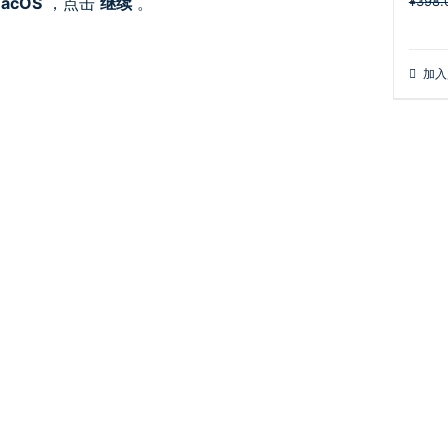
acOS
，点击
继续
。
¥
398.
加入