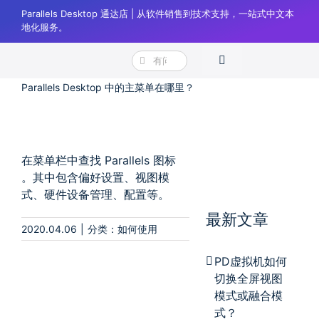
跳
Parallels Desktop 通达店 | 从软件销售到技术支持，一站式中文本
过
地化服务。
内
搜
容
Toggle
Parallels Desktop 通达店
如何使用
索：
Navigation
Parallels Desktop 中的主菜单在哪里？
产品
下载
购买
在菜单栏中查找 Parallels 图标
。其中包含偏好设置、视图模
帮助
式、硬件设备管理、配置等。
最新文章
正版验证
2020.04.06
|
分类：
如何使用
登录
PD虚拟机如何
切换全屏视图
购物车
模式或融合模
式？