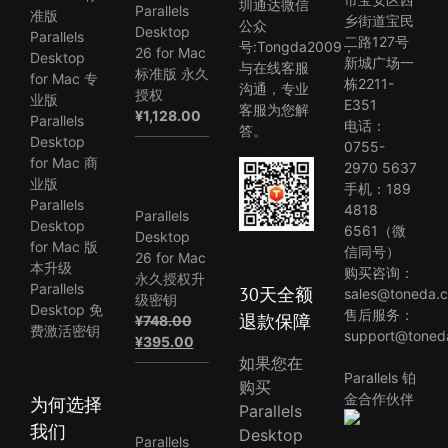
圳通达微信
Parallels
准版
乡街道宝民
公众
Desktop
Parallels
二路127号
号:Tongda2009，
26 for Mac
Desktop
新城广场一
与在线客服
标准版 永久
for Mac 专
栋2211-
沟通，专业
授权
业版
E351
客服为您解
¥
1,128.00
Parallels
电话：
答。
Desktop
0755-
for Mac 商
2970 5637
业版
手机：189
Parallels
4818
Parallels
Desktop
6561（微
Desktop
for Mac 版
信同号）
26 for Mac
本升级
购买咨询：
永久授权升
Parallels
30天全额
sales@toneda.
级密钥
Desktop 免
售后服务：
退款保障
¥
748.00
费激活密钥
support@toned
原
当
¥
395.00
价
前
如果您在
Parallels 铂
为：
价
购买
金合作伙伴
为何选择
¥748.00。
格
Parallels
为：
我们
Desktop
Parallels
¥395.00。