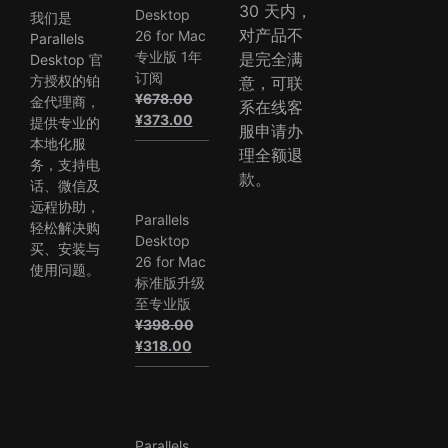
30 天内，
Desktop
我们是
对产品不
26 for Mac
Parallels
专业版 1年
是完全满
Desktop 官
订阅
方授权的铂
意，可联
¥
678.00
金代理商，
系在线客
原
当
¥
373.00
提供专业的
服申请办
价
前
本地化服
理全额退
为：
价
务，支持电
款。
¥678.00。
格
话、微信及
为：
远程协助，
Parallels
¥373.00。
轻松解决购
Desktop
买、安装与
26 for Mac
使用问题。
标准版升级
至专业版
¥
398.00
原
当
¥
318.00
价
前
为：
价
¥398.00。
格
为：
Parallels